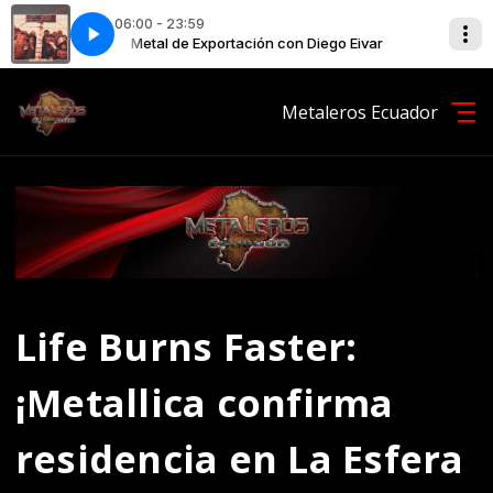
06:00 - 23:59
 Eivar
olf
Metal de Exportación con Diego Eivar
Ilegales - La chica del club de golf
Metaleros Ecuador
Life Burns Faster:
¡Metallica confirma
residencia en La Esfera